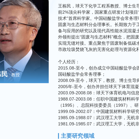
王栋民，球天下化学工程系教授、博士生
前2%顶尖科学家，国家重点研发计划项目
技术”首席科学家。中国硅酸盐学会常务
固废与生态材料分会理事长。长期致力于工
备与应用的研究以及现代高性能水泥混凝
外领衔提出“固废与生态材料”概念，把固
实现无缝对接。重点聚焦于固废制备低碳
市政垃圾焚烧飞灰的无害化处理与资源化
个人经历：
2015.08-至今，创办成立中国硅酸盐
栋民
国硅酸盐学会常务理事；
教授
2008.09-至今，球天下，教授、博士生导
2005年-至今，创办并担任球天下体育混
2003.09-2008.08：球天下体育
1988.07-2003.08：任职中国建
（1995）、总院科技委委员（1997）、
1999.09-2002.07：中国建筑材料
1985.09-1988.07：武汉理工大学，
1981.09-1985.07：武汉理工大学，
主要研究领域