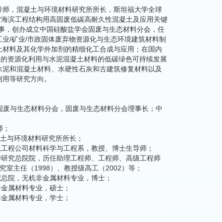
导师，混凝土与环境材料研究所所长，斯坦福大学全球
“海滨工程结构用高固废低碳高耐久性混凝土及应用关键
理事，创办成立中国硅酸盐学会固废与生态材料分会，任
业/矿业/市政固体废弃物资源化与生态环境建筑材料制
土材料及其化学外加剂的精细化工合成与应用；在国内
废的资源化利用与水泥混凝土材料的低碳绿色可持续发展
水泥和混凝土材料、水硬性石灰和古建筑修复材料以及
利用等研究方向。
学会固废与生态材料分会，固废与生态材料分会理事长；中
师；
凝土与环境材料研究所所长；
机电与信息工程公司材料科学与工程系，教授、博士生导师；
筑材料科学研究总院院，历任助理工程师、工程师、高级工程师
研究室主任（1998）、教授级高工（2002）等；
科学研究总院，无机非金属材料专业，博士；
无机非金属材料专业，硕士；
无机非金属材料专业，学士；