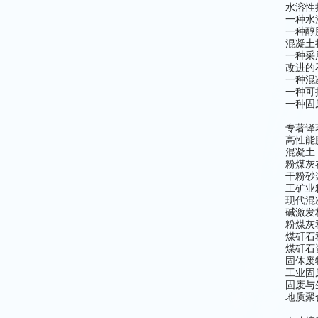
水溶性接
一种水泥
一种醇胺
混凝土掺
一种采
改进的石
一种混凝
一种可控
一种固废
专著译
高性能膨
混凝土
粉煤灰
干粉砂浆
工矿业精
现代混凝
碱激发材
粉煤灰
煤矸石
煤矸石
固体废物
工业固
固废与生
地质聚