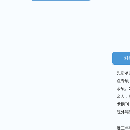
科
先后承
点专项
余项。
余人；
术期刊：
院外籍
近三年