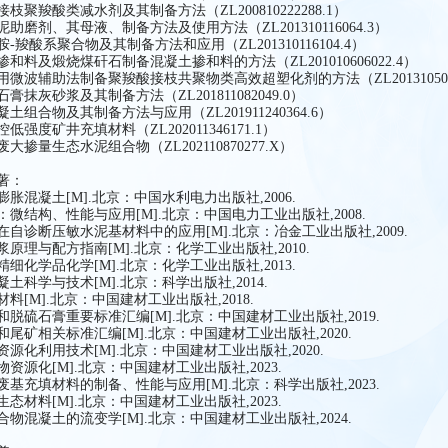
枝聚羧酸类减水剂及其制备方法（ZL200810222288.1）
助磨剂、其母液、制备方法及使用方法（ZL201310116064.3）
-羧酸系聚合物及其制备方法和应用（ZL201310116104.4）
和料及煅烧煤矸石制备混凝土掺和料的方法（ZL201010606022.4）
用微波辅助法制备聚羧酸接枝共聚物类高效超塑化剂的方法（ZL2013105034
膏抹灰砂浆及其制备方法（ZL201811082049.0）
土组合物及其制备方法与应用（ZL201911240364.6）
低强度矿井充填材料（ZL202011346171.1）
大掺量生态水泥组合物（ZL202110870277.X）
著：
胀混凝土[M].北京：中国水利电力出版社,2006.
：微结构、性能与应用[M].北京：中国电力工业出版社,2008.
在自诊断压敏水泥基材料中的应用[M].北京：冶金工业出版社,2009.
原理与配方指南[M].北京：化学工业出版社,2010.
细化学品化学[M].北京：化学工业出版社,2013.
土科学与技术[M].北京：科学出版社,2014.
料[M].北京：中国建材工业出版社,2018.
和脱硫石膏重要标准汇编[M].北京：中国建材工业出版社,2019.
和尾矿相关标准汇编[M].北京：中国建材工业出版社,2020.
资源化利用技术[M].北京：中国建材工业出版社,2020.
资源化[M].北京：中国建材工业出版社,2023.
废基充填材料的制备、性能与应用[M].北京：科学出版社,2023.
态材料[M].北京：中国建材工业出版社,2023.
合物混凝土的流变学[M].北京：中国建材工业出版社,2024.