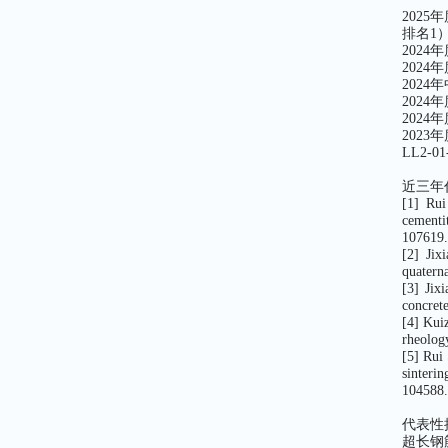
202
排名1
202
202
202
202
202
202
LL2-0
近三年
[1] Rui
cementi
107619
[2] Jix
quatern
[3] Jix
concret
[4] Kui
rheolog
[5] Rui
sinteri
104588
代表性
超长钢筋