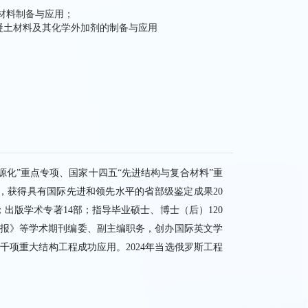
材料制备与应用；
凝土材料及其化学外加剂的制备与应用
资源化”重点专项、国家十四五“先进结构与复合材料”重
1. 国家重点研
项，获得具有国际先进和领先水平的省部级鉴定成果20
年12月-202
项；出版学术专著14部；指导毕业硕士、博士（后）120
2. 国家自然
报》等学术期刊编委、副主编职务，创办国际英文学
月-2028年1
；研究成果在全国上千项重大结构工程成功应用。2024年当选俄罗斯工程
3. 十三五“
人）；
4. 国家自然
人）；