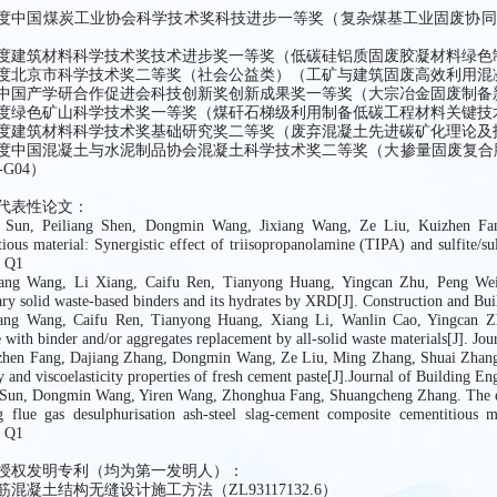
5年度中国煤炭工业协会科学技术奖科技进步一等奖（复杂煤基工业固废协
）
4年度建筑材料科学技术奖技术进步奖一等奖（低碳硅铝质固废胶凝材料绿色
4年度北京市科学技术奖二等奖（社会公益类）（工矿与建筑固废高效利用
4年中国产学研合作促进会科技创新奖创新成果奖一等奖（大宗冶金固废制
4年度绿色矿山科学技术奖一等奖（煤矸石梯级利用制备低碳工程材料关键技
4年度建筑材料科学技术奖基础研究奖二等奖（废弃混凝土先进碳矿化理论及
3年度中国混凝土与水泥制品协会混凝土科学技术奖二等奖（大掺量固废复合胶
1-G04）
代表性论文：
 Sun, Peiliang Shen, Dongmin Wang, Jixiang Wang, Ze Liu, Kuizhen Fang
tious material: Synergistic effect of triisopropanolamine (TIPA) and sulfite
. Q1
iang Wang, Li Xiang, Caifu Ren, Tianyong Huang, Yingcan Zhu, Peng Wei,
ary solid waste-based binders and its hydrates by XRD[J]. Construction and B
iang Wang, Caifu Ren, Tianyong Huang, Xiang Li, Wanlin Cao, Yingcan Z
e with binder and/or aggregates replacement by all-solid waste materials[J]. J
zhen Fang, Dajiang Zhang, Dongmin Wang, Ze Liu, Ming Zhang, Shuai Zhang.Th
y and viscoelasticity properties of fresh cement paste[J].Journal of Building 
 Sun, Dongmin Wang, Yiren Wang, Zhonghua Fang, Shuangcheng Zhang. The effec
ng flue gas desulphurisation ash-steel slag-cement composite cementitious
. Q1
授权发明专利（均为第一发明人）：
混凝土结构无缝设计施工方法（ZL93117132.6）