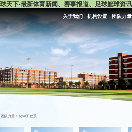
球天下-最新体育新闻、赛事报道、足球篮球资讯
关于我们
机构设置
团队力量
团队力量
>
化学工程系