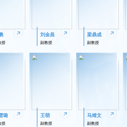
鹏
刘金昌
梁鼎成
教授
副教授
副教授
雪璐
王萌
马靖文
教授
副教授
副教授