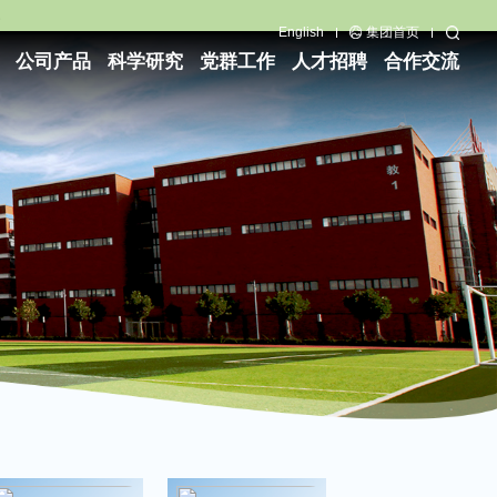
English
集团首页
公司产品
科学研究
党群工作
人才招聘
合作交流