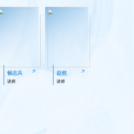
畅志兵
赵然
讲师
讲师