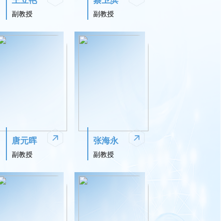
副教授
副教授
唐元晖
张海永
副教授
副教授