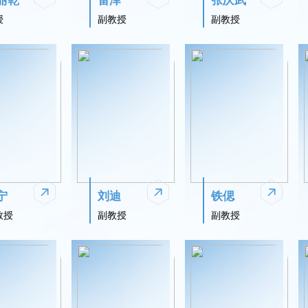
授
副教授
副教授
宁
刘迪
铁偲
教授
副教授
副教授