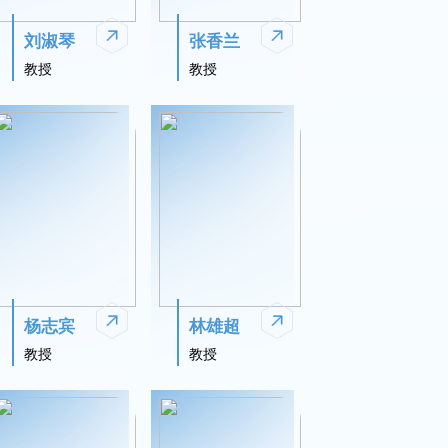
刘淑琴
张香兰
教授
教授
杨志宾
林雄超
教授
教授