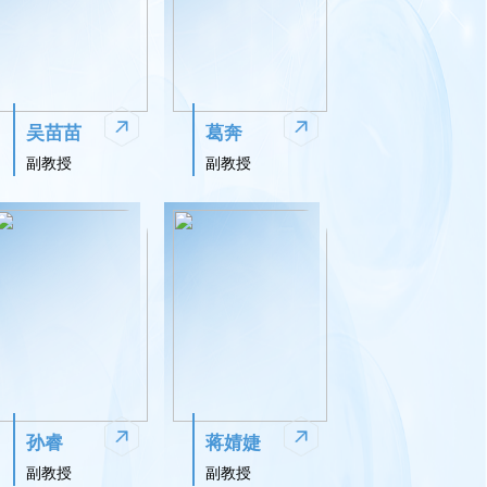
吴苗苗
葛奔
副教授
副教授
孙睿
蒋婧婕
副教授
副教授