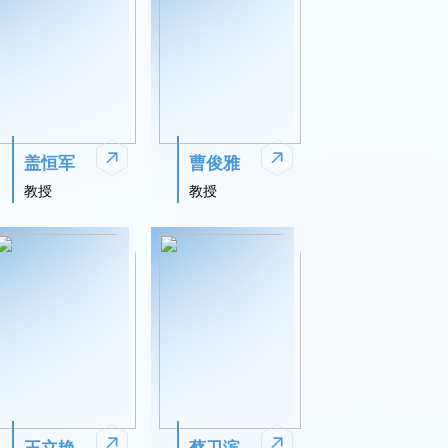
盖恒军
曹俊​雅
教授
教授
王立艳
蔡卫滨