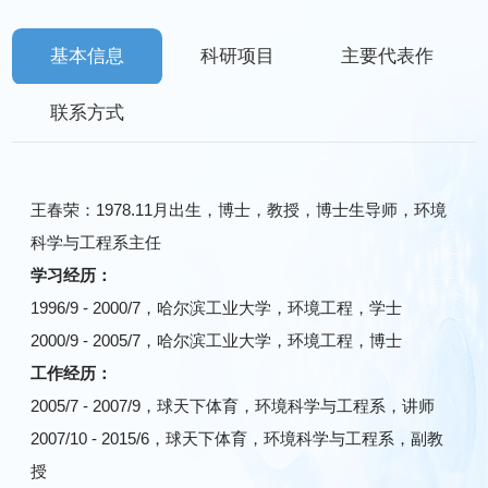
基本信息
科研项目
主要代表作
联系方式
王春荣：1978.11月出生，博士，教授，博士生导师，环境
科学与工程系主任
学习经历：
1996/9 - 2000/7，哈尔滨工业大学，环境工程，学士
2000/9 - 2005/7，哈尔滨工业大学，环境工程，博士
工作经历：
2005/7 - 2007/9，球天下体育，环境科学与工程系，讲师
2007/10 - 2015/6，球天下体育，环境科学与工程系，副教
授