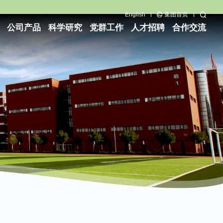
English
集团首页
公司产品
科学研究
党群工作
人才招聘
合作交流