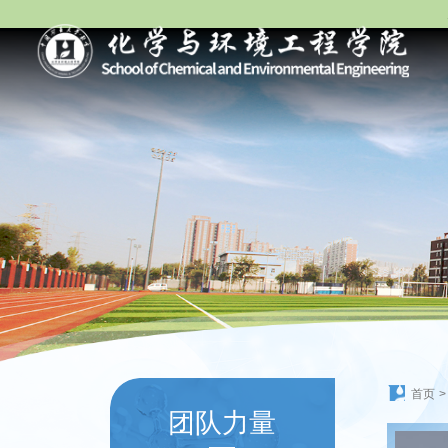
首页
>
团队力量