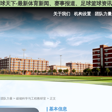
球天下-最新体育新闻、赛事报道、足球篮球资讯
关于我们
机构设置
团队力量
团队力量
>
碳储科学与工程教研室
>
正文
基本信息