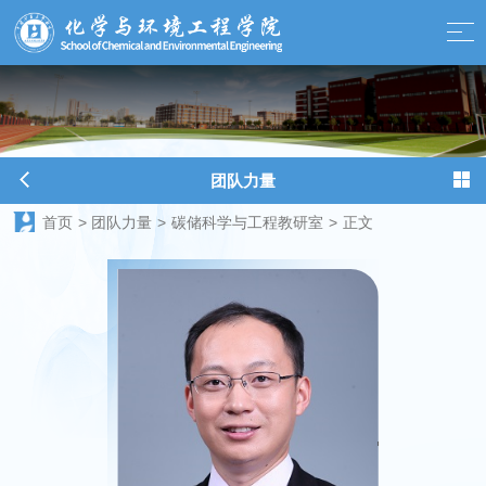
球天下-最新体育新闻、赛事报道、足球篮球资讯
团队力量
首页
>
团队力量
>
碳储科学与工程教研室
>
正文