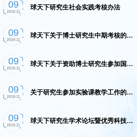
法
09
​球天下研究生社会实践考核办法
2019.11
09
球天下​关于博士研究生中期考核的管
2019.11
理办法
09
球天下关于资助博士研究生参加国际
2019.11
高水平学术会议、发表高水平学术论
09
关于研究生参加实验课教学工作的若
2019.11
文的管理办法
干规定
09
球天下研究生学术论坛暨优秀科技论
2019.11