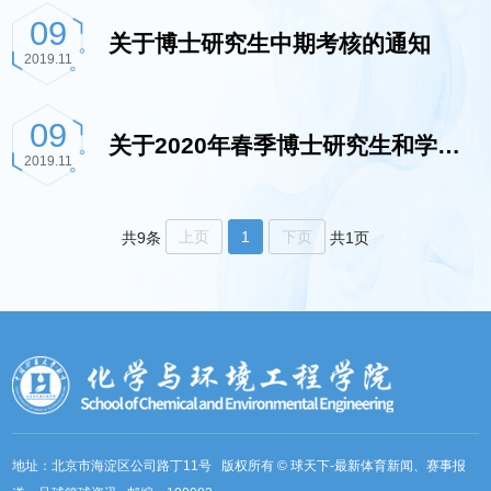
文评选办法（讨论稿）
09
关于博士研究生中期考核的通知
2019.11
09
关于2020年春季博士研究生和学术
2019.11
型硕士研究生网上毕业报名的通知
上页
1
下页
共9条
共1页
地址：北京市海淀区公司路丁11号 版权所有 © 球天下-最新体育新闻、赛事报